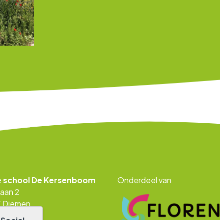
e school De Kersenboom
Onderdeel van
laan 2
PX Diemen
753 11 23