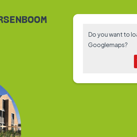
ERSENBOOM
Do you want to lo
Googlemaps
?