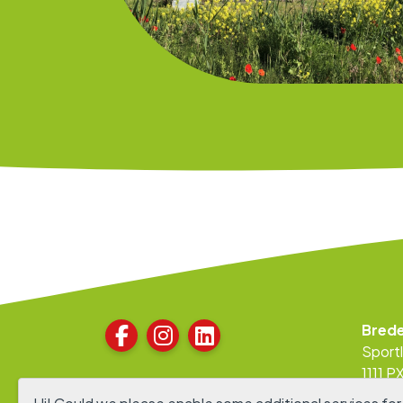
Bred
Sport
1111 
020 - 