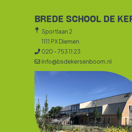
BREDE SCHOOL DE K
Sportlaan 2
1111 PX Diemen
020 - 753 11 23
info@bsdekersenboom.nl