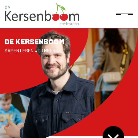
DE KERSENBOOM
HOME
SAMEN LEREN WIJ MEER!
ONZE SCHOOL
AANMELDEN
PRAKTISCH
OUDERS
CONTACT