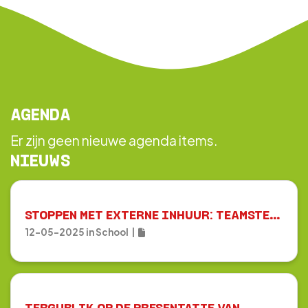
AGENDA
Er zijn geen nieuwe agenda items.
NIEUWS
S
TOPPEN MET EXTERNE INHUUR: TEAMSTERDAM
12-05-2025
in
School
|
TERGUBLIK OP DE PRESENTATIE VAN